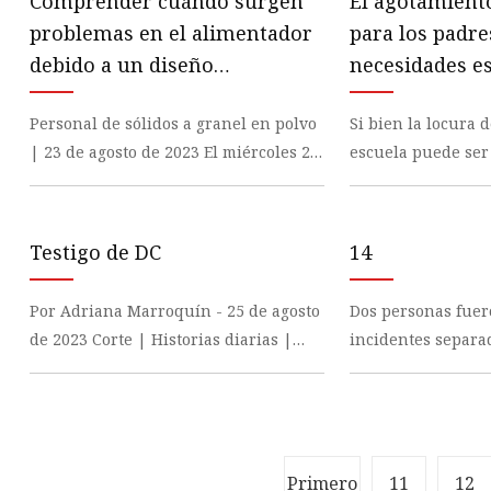
Comprender cuándo surgen
El agotamiento
problemas en el alimentador
para los padre
debido a un diseño
necesidades e
inadecuado del contenedor
Personal de sólidos a granel en polvo
Si bien la locura d
| 23 de agosto de 2023 El miércoles 20
escuela puede ser
de septiembre de 2023, a las 2 p.m.
muchos cuidadore
hora
con necesidad
Testigo de DC
14
Por Adriana Marroquín - 25 de agosto
Dos personas fuer
de 2023 Corte | Historias diarias |
incidentes separa
Homicidios | Tiro | Sospechosos |
apuñalamiento en
Víctima
Dorchester el sáb
Primero
11
12