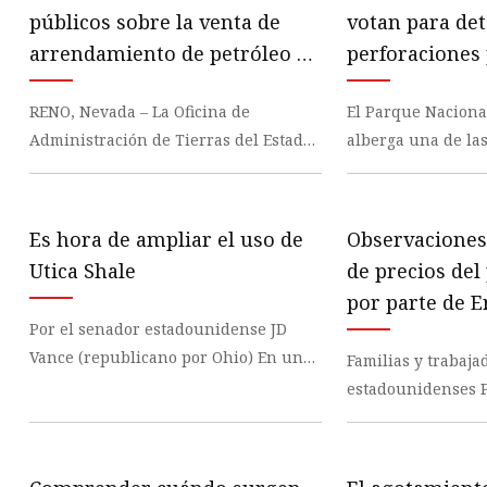
Sistema de transporte
públicos sobre la venta de
votan para det
Pantalla de deshidratación
arrendamiento de petróleo y
perforaciones 
Tamiz de prueba
gas en Nevada
Biodiverso Pa
RENO, Nevada – La Oficina de
El Parque Naciona
Amazónico
Administración de Tierras del Estado
alberga una de la
de Nevada abrió ayer un período de
de vida vegetal y
evaluación pública
biodiversida
Es hora de ampliar el uso de
Observaciones
Utica Shale
de precios del
por parte de E
Por el senador estadounidense JD
Nostrand, sub
Vance (republicano por Ohio) En una
Familias y trabaja
interino de Pol
época de inflación abrumadora, costos
estadounidenses 
Económica
de energía cr
Gobiernos estatales
Propuestas de ing