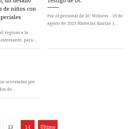
, un desafío
Testigo de DC
s de niños con
Por el personal de DC Witness - 29 de
speciales
agosto de 2023 Historias diarias |
Disparos no fatales | Tiro |
el regreso a la
Sospechosos |
 estresante, para
s y padres de niños
on arrestadas por
dos de
 Roxbury y
ado, informó BPD
13
14
Último