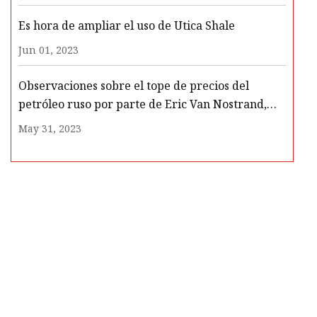
el futuro de los combustibles fósiles
Es hora de ampliar el uso de Utica Shale
Jun 01, 2023
Observaciones sobre el tope de precios del
petróleo ruso por parte de Eric Van Nostrand,
subsecretario interino de Política Económica
May 31, 2023