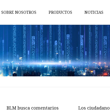
SOBRE NOSOTROS
PRODUCTOS
NOTICIAS
Filtro vibratorio
Equipo auxiliar
Separador de vibración
Filtro de hojas a presión
Separación Líquido Sólido
Almazara
Prensa de aceite
Dispositivo de alimentación
Cribador de vaso
BLM busca comentarios
Los ciudadano