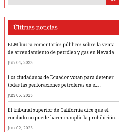
Últimas noticias
BLM busca comentarios públicos sobre la venta
de arrendamiento de petróleo y gas en Nevada
Jun 04, 2023
Los ciudadanos de Ecuador votan para detener
todas las perforaciones petroleras en el
Biodiverso Parque Nacional Amazónico
Jun 03, 2023
El tribunal superior de California dice que el
condado no puede hacer cumplir la prohibición
de los pozos petroleros mientras el estado debate
Jun 02, 2023