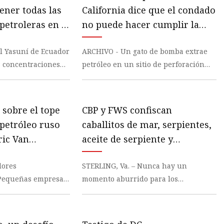
ener todas las
California dice que el condado
petroleras en el
no puede hacer cumplir la
rque Nacional
prohibición de los pozos
l Yasuní de Ecuador
ARCHIVO - Un gato de bomba extrae
petroleros mientras el estado
s concentraciones
petróleo en un sitio de perforación
debate el futuro de los
 animal con mayor
junto a casas el 9 de junio de 2021, en
combustibles fósiles
Signal Hil
 sobre el tope
CBP y FWS confiscan
 petróleo ruso
caballitos de mar, serpientes,
ric Van
aceite de serpiente y
secretario
productos porcinos
dores
STERLING, Va. – Nunca hay un
ítica
prohibidos en el aeropuerto
Pequeñas empresas
momento aburrido para los
de Dulles
, locales y tribales
especialistas en agricultura de
resos
Aduanas y Protección Fronteriza